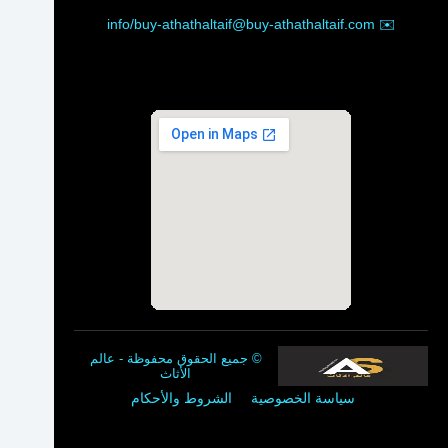
info/buy-athathaltaif@buy-athathaltaif.com
✉️
©
جميع الحقوق محفوظة - عالم
الأثاث
سياسة الخصوصية
الشروط والأحكام