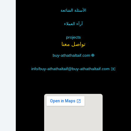
الأسئلة الشائعة
آرآء العملاء
projects
تواصل معنا
buy-athathaltaif.com
🌐
info/buy-athathaltaif@buy-athathaltaif.com
✉️