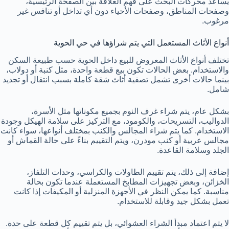
يساعد محركات البحث على فهم العلاقة بين الصفحة الرئيسية،
وصفحات المناطق، وصفحات الأحياء دون أي تداخل أو تنافس غير
مرغوب.
أنواع الأثاث المستعمل التي يتم شراؤها في حي الحوية
تختلف أنواع الأثاث المعروض للبيع داخل الحوية حسب طبيعة السكن
والاستخدام. بعض الحالات تكون بيع قطعة واحدة، مثل كنبة أو دولاب،
بينما حالات أخرى تشمل تصفية أثاث شقة كاملة بسبب انتقال أو تجديد
شامل.
بشكل عام، يتم شراء غرف النوم بجميع مكوناتها مثل الأسرة،
الدواليب، التسريحات، والكومود، مع التركيز على سلامة الهيكل وجودة
الاستخدام. كما يتم شراء المجالس والكنب بمختلف أنواعها، سواء كانت
مجالس عربية أو كنب مودرن، ويتم التقييم بناءً على حالة القماش أو
الجلد وسلامة القاعدة.
إضافة إلى ذلك، يتم تقييم الطاولات والكراسي، وحدات التلفاز،
الخزائن، وبعض تجهيزات المطابخ المستعملة عندما تكون بحالة
مناسبة. كما يمكن النظر في الأجهزة المنزلية أو المكيفات إذا كانت
تعمل بشكل جيد وقابلة للاستخدام.
لا يتم اعتماد مبدأ الشراء العشوائي، بل يتم تقييم كل قطعة على حدة.