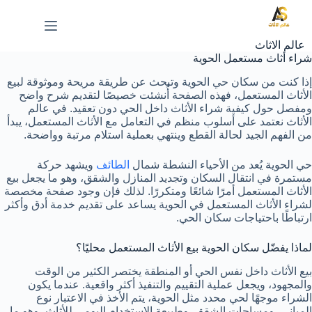
لتجاوز
لى
لمحتوى
عالم الاثاث
شراء أثاث مستعمل الحوية
إذا كنت من سكان حي الحوية وتبحث عن طريقة مريحة وموثوقة لبيع
الأثاث المستعمل، فهذه الصفحة أُنشئت خصيصًا لتقديم شرح واضح
ومفصل حول كيفية شراء الأثاث داخل الحي دون تعقيد. في عالم
الأثاث نعتمد على أسلوب منظم في التعامل مع الأثاث المستعمل، يبدأ
من الفهم الجيد لحالة القطع وينتهي بعملية استلام مرتبة وواضحة.
حي الحوية يُعد من الأحياء النشطة شمال
الطائف
ويشهد حركة
مستمرة في انتقال السكان وتجديد المنازل والشقق، وهو ما يجعل بيع
الأثاث المستعمل أمرًا شائعًا ومتكررًا. لذلك فإن وجود صفحة مخصصة
لشراء الأثاث المستعمل في الحوية يساعد على تقديم خدمة أدق وأكثر
ارتباطًا باحتياجات سكان الحي.
لماذا يفضّل سكان الحوية بيع الأثاث المستعمل محليًا؟
بيع الأثاث داخل نفس الحي أو المنطقة يختصر الكثير من الوقت
والمجهود، ويجعل عملية التقييم والتنفيذ أكثر واقعية. عندما يكون
الشراء موجهًا لحي محدد مثل الحوية، يتم الأخذ في الاعتبار نوع
المباني، ومساحات الشقق، وطبيعة الاستخدام اليومي للأثاث، وهو ما