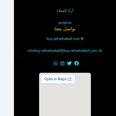
آرآء العملاء
projects
تواصل معنا
buy-athathaltaif.com
🌐
info/buy-athathaltaif@buy-athathaltaif.com
✉️