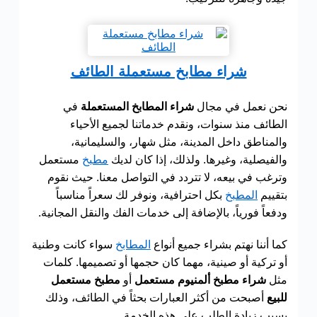
شراء مطابخ مستعملة الطائف
نحن نعمل في مجال
شراء المطابخ المستعملة
في
الطائف منذ سنوات، ونقدم خدماتنا لجميع الأحياء
والمناطق داخل المدينة، مثل شهار، والسليمانية،
والفيصلية، وغيرها. ولذلك، إذا كان لديك
مطبخ
مستعمل
وترغب في بيعه، لا تتردد في التواصل معنا. حيث نقوم
بتقييم
المطبخ
بكل احترافية، ونوفر لك سعراً مناسباً
ودفعاً فورياً، بالإضافة إلى خدمات الفك والنقل المجانية.
كما أننا نهتم بشراء جميع أنواع
المطابخ
سواء كانت وطنية
أو تركية أو صينية، مهما كان حجمها أو تصميمها. كلمات
مثل
شراء مطبخ ألمنيوم مستعمل
أو
مطبخ مستعمل
للبيع
أصبحت من أكثر العبارات بحثاً في الطائف، وذلك
بسبب زيادة الطلب على هذه الخدمة.