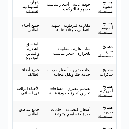
مطابخ
شهار،
جودة عالية - أسعار مناسبة
خشبية
السليمانية،
- سهولة التركيب
مستعملة
الفيصلية
مطابخ
مقاومة للرطوبة - سهلة
جميع أحياء
ألمنيوم
التنظيف - متانة عالية
الطائف
مستعملة
المناطق
مطابخ
متانة عالية - مقاومة
الشعبية
صاج
للحرارة - سعر مناسب
والمباني
مستعملة
المؤجرة
مطابخ
إعادة تدوير - أسعار مرنة -
جميع أنحاء
سكراب
خدمة فك ونقل مجانية
الطائف
مطابخ
تصميم عصري - مساحات
الأحياء الراقية
أمريكية
تخزين كبيرة - جودة عالية
في الطائف
مستعملة
مطابخ
أسعار اقتصادية - خامات
جميع مناطق
صينية
جيدة - تصاميم متنوعة
الطائف
مستعملة
مطابخ